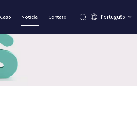
Português
Caso
Notícia
Contato
Afrikaans
Kiswahili
ไทย
Italiano
Deutsch
tes
Español
Pусский
Français
العربية
简体中文
English