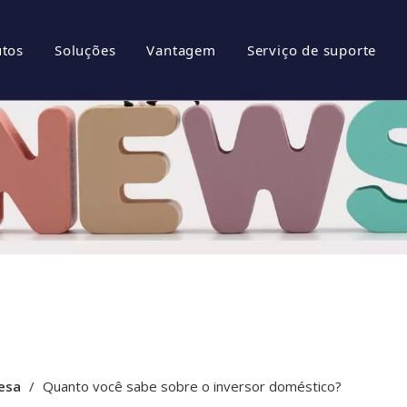
utos
Soluções
Vantagem
Serviço de suporte
anhia
istemas de armazenamento de energia
Brochuras
presa
nversor Fotovoltaico
Download
 Honra
istema Fotovoltaico
Perguntas frequen
esa
Vídeos
esa
/
Quanto você sabe sobre o inversor doméstico?